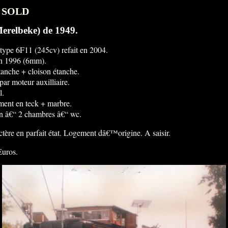
: SOLD
Merelbeke) de 1949.
ype 6F11 (245cv) refait en 2004.
n 1996 (6mm).
tanche + cloison étanche.
ar moteur auxilliaire.
l.
ent en teck + marbre.
n â€“ 2 chambres â€“ wc.
tère en parfait état. Logement dâ€™origine. A saisir.
Euros.