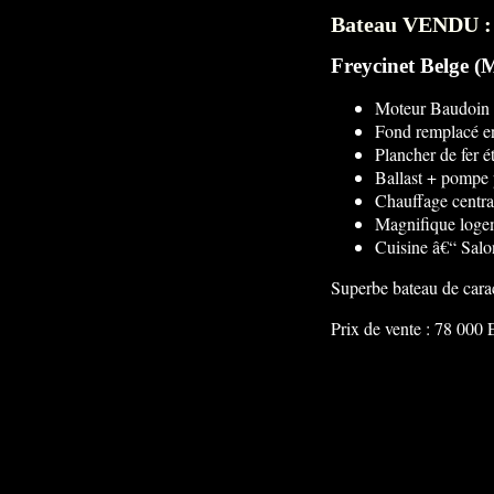
Bateau VENDU 
Freycinet Belge (
Moteur Baudoin t
Fond remplacé e
Plancher de fer é
Ballast + pompe p
Chauffage centra
Magnifique logem
Cuisine â€“ Salo
Superbe bateau de carac
Prix de vente : 78 000 