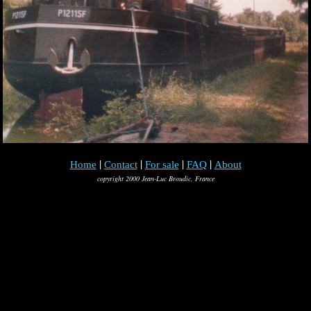
|
|
|
|
Home
Contact
For sale
FAQ
About
copyright 2000 Jean-Luc Broudic, France