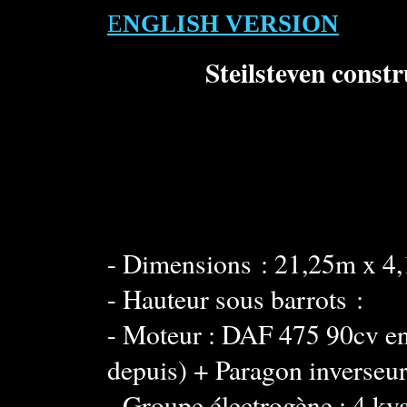
E
NGLISH VERSION
Steilsteven const
Entièrem
- Dimensions : 21,25m x 
- Hauteur sous barrots :
- Moteur : DAF 475 90cv en
depuis) + Paragon inverseur
- Groupe électrogène : 4 k